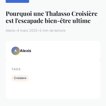
Pourquoi une Thalasso Croisière
est l'escapade bien-être ultime
Alexis
•
4 mars 2025
•
5 min de lecture
Alexis
A
TAGS
Croisiere