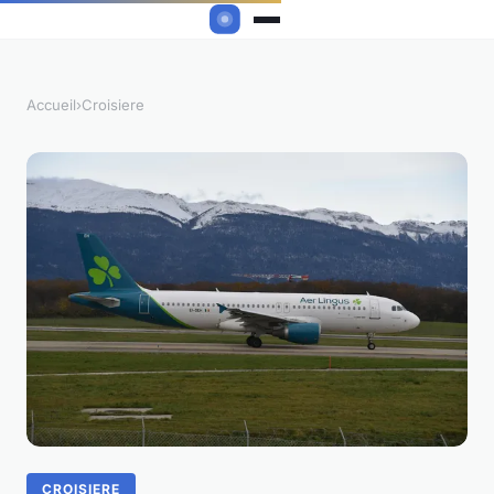
Accueil
›
Croisiere
CROISIERE