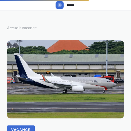
Accueil
›
Vacance
VACANCE