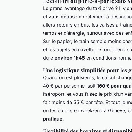
Le confort du porte-à-porte sans s
Le grand avantage du taxi privé ? Il vie
et vous dépose directement à destination
allers-retours en bus, les valises à traîn
temps et d’énergie, surtout avec des en
Sur le papier, le train semble moins che
et les trajets en navette, le tout prend s
dure
environ 1h45
en conditions norma
Une logistique simplifiée pour les 
Quand on est plusieurs, le calcul change
40 € par personne, soit
160 € pour qua
l’aéroport, et vous frisez le prix d’un v
fait moins de 55 € par tête. Et tout le 
ou les colocs en week-end à Genève, c
pratique
.
Flexibilité des horaires et disponib