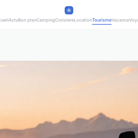
ueil
Actu
Bon plan
Camping
Croisiere
Location
Tourisme
Vacance
Voy