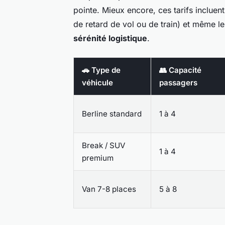
pointe. Mieux encore, ces tarifs incluent
de retard de vol ou de train) et même le
sérénité logistique
.
🚗 Type de
👥 Capacité
véhicule
passagers
Berline standard
1 à 4
Break / SUV
1 à 4
premium
Van 7-8 places
5 à 8