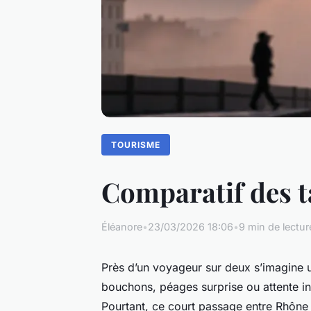
TOURISME
Comparatif des ta
Éléanore
•
23/03/2026 18:06
•
9 min de lectur
Près d’un voyageur sur deux s’imagine un
bouchons, péages surprise ou attente in
Pourtant, ce court passage entre Rhône