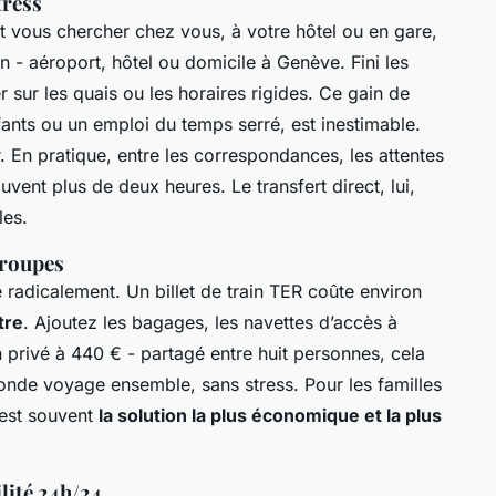
tress
nt vous chercher chez vous, à votre hôtel ou en gare,
 - aéroport, hôtel ou domicile à Genève. Fini les
er sur les quais ou les horaires rigides. Ce gain de
fants ou un emploi du temps serré, est inestimable.
r. En pratique, entre les correspondances, les attentes
ouvent plus de deux heures. Le transfert direct, lui,
les.
groupes
 radicalement. Un billet de train TER coûte environ
tre
. Ajoutez les bagages, les navettes d’accès à
an privé à 440 € - partagé entre huit personnes, cela
monde voyage ensemble, sans stress. Pour les familles
’est souvent
la solution la plus économique et la plus
ilité 24h/24