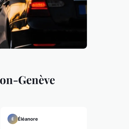
Lyon-Genève
Éléanore
É