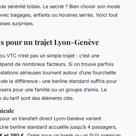
de sérénité totale. Le secret ? Bien choisir son mode
vec bagages, enfants ou horaires serrés. Voici tout
aises surprises.
ions pour un trajet Lyon-Genève
ou VTC n’est pas un simple trajet : c’est une
 dépend de nombreux facteurs. Si on trouve parfois
tations sérieuses tournent autour d’une fourchette
oute la différence : une berline standard suffira pour
osera pour une famille ou un groupe d’amis. Le
e du tarif sont des éléments clés.
hicule
 pour un transfert direct Lyon-Genève varient
Une berline standard accueille jusqu’à 4 passagers,
€ et 380 €
. Opter pour un break ou un SUV premium